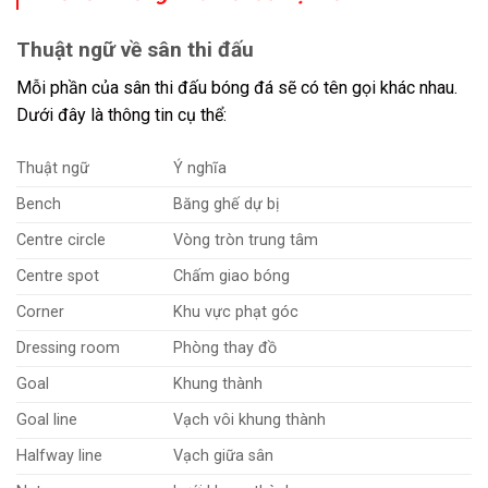
Thuật ngữ về sân thi đấu
Mỗi phần của sân thi đấu bóng đá sẽ có tên gọi khác nhau.
Dưới đây là thông tin cụ thể:
Thuật ngữ
Ý nghĩa
Bench
Băng ghế dự bị
Centre circle
Vòng tròn trung tâm
Centre spot
Chấm giao bóng
Corner
Khu vực phạt góc
Dressing room
Phòng thay đồ
Goal
Khung thành
Goal line
Vạch vôi khung thành
Halfway line
Vạch giữa sân