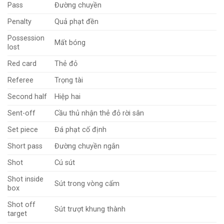
Pass
Đường chuyền
Penalty
Quả phạt đền
Possession
Mất bóng
lost
Red card
Thẻ đỏ
Referee
Trọng tài
Second half
Hiệp hai
Sent-off
Cầu thủ nhận thẻ đỏ rời sân
Set piece
Đá phạt cố định
Short pass
Đường chuyền ngắn
Shot
Cú sút
Shot inside
Sút trong vòng cấm
box
Shot off
Sút trượt khung thành
target