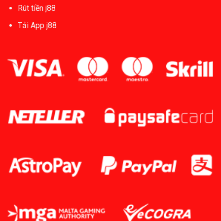
Rút tiền j88
Tải App j88