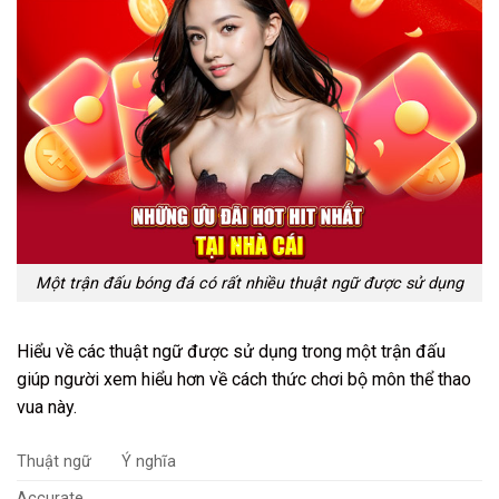
Một trận đấu bóng đá có rất nhiều thuật ngữ được sử dụng
Hiểu về các thuật ngữ được sử dụng trong một trận đấu
giúp người xem hiểu hơn về cách thức chơi bộ môn thể thao
vua này.
Thuật ngữ
Ý nghĩa
Accurate