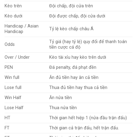
Kèo trên
Đội chấp, đội cửa trên
Kèo dưới
Đội được chấp, đội cửa dưới
Handicap / Asian
Tỷ lệ kèo chấp châu Á
Handicap
Tỷ giá (hay tỷ lệ) quy đổi để thanh toán
Odds
tiền cược cá độ
Over / Under
Kèo tài xỉu hay kèo trên dưới
PEN
Đá penalty, đá phạt đền
Win full
Ăn đủ tiền hay ăn cả tiền
Lose full
Thua đủ tiền hay thua cả tiền
Win Half
Ăn nửa tiền
Lose Half
Thua nửa tiền
HT
Thời gian hết hiệp 1 (nửa đầu trận đấu)
FT
Thời gian cả trận đấu, hết trận đấu.