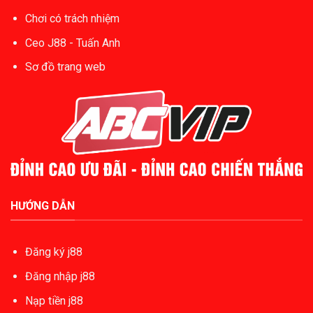
Chơi có trách nhiệm
Ceo J88 - Tuấn Anh
Sơ đồ trang web
HƯỚNG DẪN
Đăng ký j88
Đăng nhập j88
Nạp tiền j88