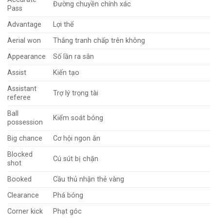
Đường chuyền chính xác
Pass
Advantage
Lợi thế
Aerial won
Thắng tranh chấp trên không
Appearance
Số lần ra sân
Assist
Kiến tạo
Assistant
Trợ lý trọng tài
referee
Ball
Kiểm soát bóng
possession
Big chance
Cơ hội ngon ăn
Blocked
Cú sút bị chặn
shot
Booked
Cầu thủ nhận thẻ vàng
Clearance
Phá bóng
Corner kick
Phạt góc