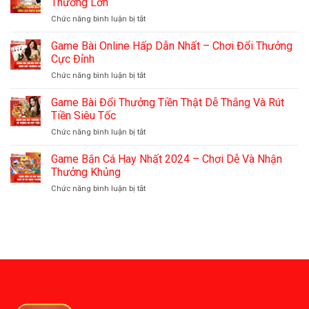
Thưởng Lớn
Quốc
ở
Chức năng bình luận bị tắt
–
Game
Game
Bài
Game Bài Online Hấp Dẫn Nhất – Chơi Đổi Thưởng
Siêu
Tiến
Săn
Cực Đỉnh
Lên
Thưởng
ở
Chức năng bình luận bị tắt
Miền
Top
Game
Nam
1
Bài
Game Bài Đổi Thưởng Tiền Thật Dễ Thắng Và Rút
J88
Tại
Online
–
Tiền Siêu Tốc
J88
Hấp
Dễ
ở
Chức năng bình luận bị tắt
Dẫn
Chơi
Game
Nhất
Nhưng
Bài
Game Bắn Cá Hay Nhất 2024 – Chơi Dễ Và Nhận
–
Thưởng
Đổi
Chơi
Thưởng Khủng
Lớn
Thưởng
Đổi
ở
Chức năng bình luận bị tắt
Tiền
Thưởng
Game
Thật
Cực
Bắn
Dễ
Đỉnh
Cá
Thắng
Hay
Và
Nhất
Rút
2024
Tiền
–
Siêu
Chơi
Tốc
Dễ
Và