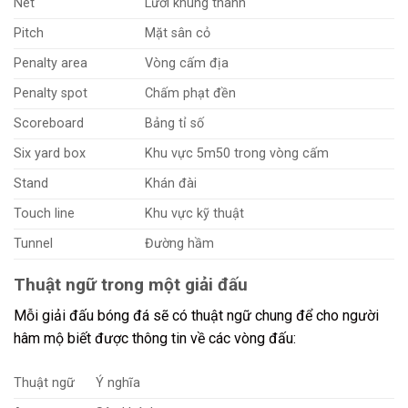
Net
Lưới khung thành
Pitch
Mặt sân cỏ
Penalty area
Vòng cấm địa
Penalty spot
Chấm phạt đền
Scoreboard
Bảng tỉ số
Six yard box
Khu vực 5m50 trong vòng cấm
Stand
Khán đài
Touch line
Khu vực kỹ thuật
Tunnel
Đường hầm
Thuật ngữ trong một giải đấu
Mỗi giải đấu bóng đá sẽ có thuật ngữ chung để cho người
hâm mộ biết được thông tin về các vòng đấu:
Thuật ngữ
Ý nghĩa