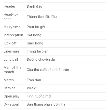
Header
Đánh đầu
Head-to-
Thành tích đối đầu
head
Injury time
Phút bù giờ
Interception
Cắt bóng
Kick-off
Giao bóng
Linesman
Trọng tài biên
Long ball
Đường chuyền dài
Man of the
Cầu thủ xuất sắc nhất trận
match
Match
Trận đấu
Offside
Việt vị
Open play
Tình huống mở
Own goal
Bàn thắng phản lưới nhà