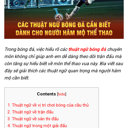
Trong bóng đá, việc hiểu rõ các
thuật ngữ bóng đá
chuyên
môn không chỉ giúp anh em dễ dàng theo dõi trận đấu mà
còn tăng sự hiểu biết về môn thể thao vua này. Bìa viết sau
đây sẽ giải thích các thuật ngữ quan trọng mà người hâm
mộ cần biết.
Contents
[
hide
]
1.
Thuật ngữ về vị trí chơi bóng của cầu thủ
2.
Thuật ngữ về trận đấu
3.
Thuật ngữ về sân thi đấu
4.
Thuật ngữ trong một giải đấu