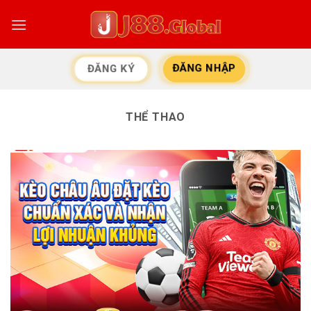
Bỏ
qua
nội
dung
ĐĂNG NHẬP
ĐĂNG KÝ
THỂ THAO