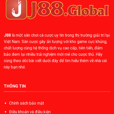
Nhận
Thưởng
Khủng
J88
là một sân chơi cá cược uy tín trong thị trường giải trí tại
Việt Nam. Sân cược gây ấn tượng với kho game cực khủng,
chất lượng cùng hệ thống dịch vụ cao cấp, tiên tiến, đảm
bảo đem lại nhiều trải nghiệm mới mẻ cho cược thủ. Hãy
cùng theo dõi bài viết dưới đây để tìm hiểu thêm về nhà cái
này bạn nhé.
THÔNG TIN
Chính sách bảo mật
Điều khoản và điều kiện