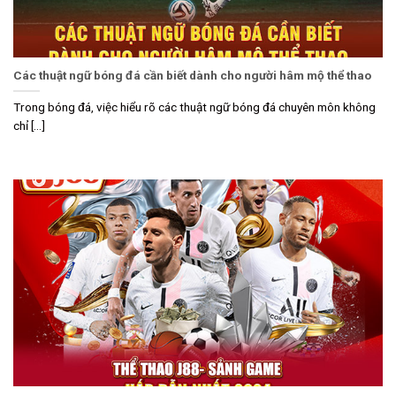
Các thuật ngữ bóng đá cần biết dành cho người hâm mộ thể thao
Trong bóng đá, việc hiểu rõ các thuật ngữ bóng đá chuyên môn không
chỉ [...]