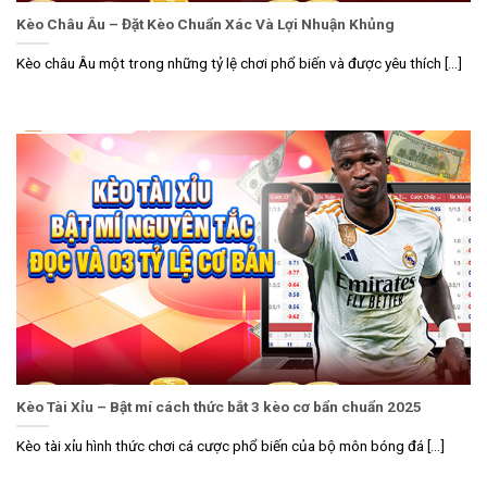
Kèo Châu Âu – Đặt Kèo Chuẩn Xác Và Lợi Nhuận Khủng
Kèo châu Âu một trong những tỷ lệ chơi phổ biến và được yêu thích [...]
Kèo Tài Xỉu – Bật mí cách thức bắt 3 kèo cơ bẩn chuẩn 2025
Kèo tài xỉu hình thức chơi cá cược phổ biến của bộ môn bóng đá [...]