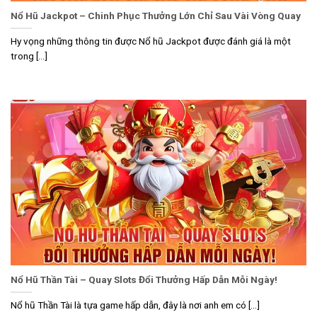
Nổ Hũ Jackpot – Chinh Phục Thưởng Lớn Chỉ Sau Vài Vòng Quay
Hy vọng những thông tin được Nổ hũ Jackpot được đánh giá là một
trong [...]
Nổ Hũ Thần Tài – Quay Slots Đổi Thưởng Hấp Dẫn Mỗi Ngày!
Nổ hũ Thần Tài là tựa game hấp dẫn, đây là nơi anh em có [...]