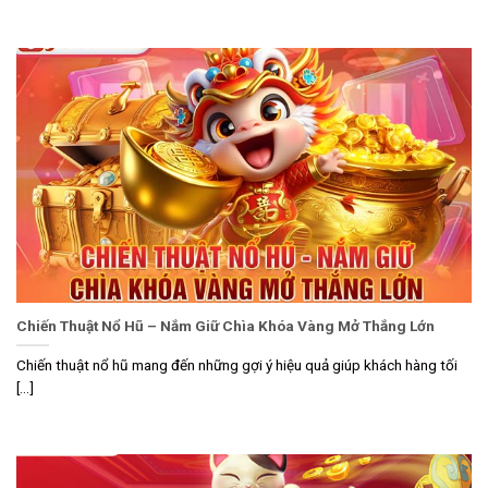
Chiến Thuật Nổ Hũ – Nắm Giữ Chìa Khóa Vàng Mở Thắng Lớn
Chiến thuật nổ hũ mang đến những gợi ý hiệu quả giúp khách hàng tối
[...]