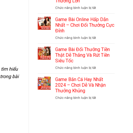
Thưởng Lớn
–
ở
Chức năng bình luận bị tắt
Game
Game
Siêu
Bài
Săn
Game Bài Online Hấp Dẫn
Tiến
Thưởng
Nhất – Chơi Đổi Thưởng Cực
Lên
Top
Đỉnh
Miền
1
ở
Chức năng bình luận bị tắt
Nam
Tại
Game
J88
J88
Bài
–
Game Bài Đổi Thưởng Tiền
Online
Dễ
Thật Dễ Thắng Và Rút Tiền
Hấp
Chơi
Siêu Tốc
Dẫn
Nhưng
ở
Chức năng bình luận bị tắt
Nhất
 tìm hiểu
Thưởng
Game
–
Lớn
trong bài
Bài
Chơi
Game Bắn Cá Hay Nhất
Đổi
Đổi
2024 – Chơi Dễ Và Nhận
Thưởng
Thưởng
Thưởng Khủng
Tiền
Cực
ở
Chức năng bình luận bị tắt
Thật
Đỉnh
Game
Dễ
Bắn
Thắng
Cá
Và
Hay
Rút
Nhất
Tiền
2024
Siêu
–