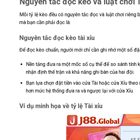
Nguyên tắc đọc kèo và luật chơi T
Mỗi tỷ lệ kèo đều có nguyên tắc đọc và luật chơi riêng b
mà bạn cần phải đọc là:
Nguyên tắc đọc kèo tài xỉu
Để đọc kèo chuẩn, người mới chỉ cần ghi nhớ một số đặ
Nền tảng đưa ra một mốc số cụ thể để so sánh tính kế
nhận định thế trận và khả năng ghi bàn của hai đội.
Bạn lựa chọn đặt tiền vào cửa Tài hoặc cửa Xỉu theo 
hơn mức hệ thống đưa ra và ngược lại với cửa Xỉu.
Ví dụ minh họa về tỷ lệ Tài xỉu