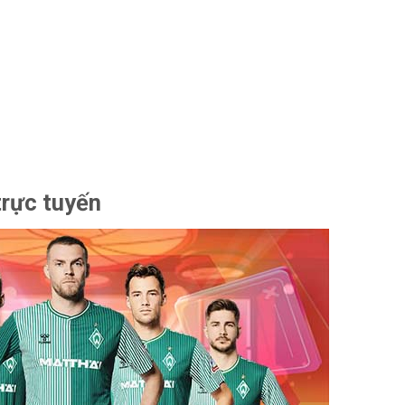
trực tuyến