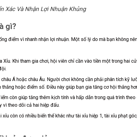
n Xác Và Nhận Lợi Nhuận Khủng
à gì?
 tổng điểm vì nhanh nhận lợi nhuận. Một số lý do mà bạn không nê
a Xỉu. Khi tham gia chơi, hội viên chỉ cần vào tiền một trong hai c
ội.
 châu Á hoặc châu Âu. Người chơi không cần phải phân tích kỹ lư
 thắng hoặc điểm số. Điều này giúp bạn gia tăng cơ hội thắng hơ
ểm còn giúp tăng thêm kịch tính và hấp dẫn trong quá trình theo 
 vì theo dõi cả hai hiệp đấu.
ỉu còn có nhiều biến thể khác như tài xỉu hiệp 1, tài xỉu phạt góc,