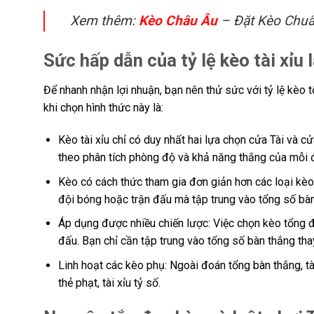
Xem thêm:
Kèo Châu Âu
– Đặt Kèo Chuẩ
Sức hấp dẫn của tỷ lệ kèo tài xỉu l
Để nhanh nhận lợi nhuận, bạn nên thử sức với tỷ lệ kèo
khi chọn hình thức này là:
Kèo tài xỉu chỉ có duy nhất hai lựa chọn cửa Tài và cử
theo phân tích phòng độ và khả năng thắng của mỗi đ
Kèo có cách thức tham gia đơn giản hơn các loại kèo
đội bóng hoặc trận đấu mà tập trung vào tổng số bàn
Áp dụng được nhiều chiến lược: Việc chọn kèo tổng đi
đấu. Bạn chỉ cần tập trung vào tổng số bàn thắng thay
Linh hoạt các kèo phụ: Ngoài đoán tổng bàn thắng, tài x
thẻ phạt, tài xỉu tỷ số.