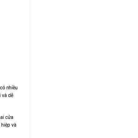
 có nhiều
i và dễ
hai cửa
 hiệp và