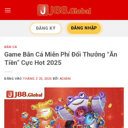
Bỏ
qua
nội
dung
ĐĂNG NHẬP
ĐĂNG KÝ
BẮN CÁ
Game Bắn Cá Miễn Phí Đổi Thưởng “Ăn
Tiền” Cực Hot 2025
ĐĂNG VÀO
THÁNG 2 25, 2025
BỞI
ADMIN