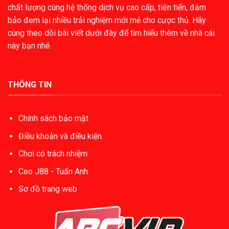
chất lượng cùng hệ thống dịch vụ cao cấp, tiên tiến, đảm
bảo đem lại nhiều trải nghiệm mới mẻ cho cược thủ. Hãy
cùng theo dõi bài viết dưới đây để tìm hiểu thêm về nhà cái
này bạn nhé.
THÔNG TIN
Chính sách bảo mật
Điều khoản và điều kiện
Chơi có trách nhiệm
Ceo J88 - Tuấn Anh
Sơ đồ trang web