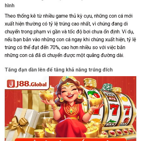
hình
Theo thống kê từ nhiều game thủ kỳ cựu, những con cá mới
xuất hiện thường có tỷ lệ trúng cao nhất, vì chúng đang di
chuyển trong phạm vi gần và tốc độ bơi chưa ổn định. Ví dụ,
nếu bạn bắn vào những con cá ngay khi chúng xuất hiện, tỷ lệ
trúng có thể đạt đến 70%, cao hơn nhiều so với việc bắn
những con cá đã di chuyển được một quãng đường dài.
Tăng đạn dần lên để tăng khả năng trúng đích