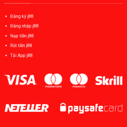
Đăng ký j88
Đăng nhập j88
Nạp tiền j88
Rút tiền j88
Tải App j88