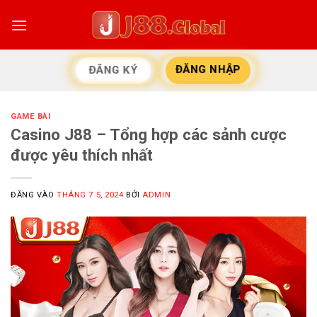
Bỏ
qua
nội
dung
ĐĂNG NHẬP
ĐĂNG KÝ
GAME BÀI
Casino J88 – Tổng hợp các sảnh cược
được yêu thích nhất
ĐĂNG VÀO
THÁNG 7 5, 2024
BỞI
ADMIN