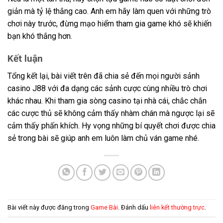
giản mà tỷ lệ thắng cao. Anh em hãy làm quen với những trò
chơi này trước, đừng mạo hiểm tham gia game khó sẽ khiến
bạn khó thắng hơn.
Kết luận
Tổng kết lại, bài viết trên đã chia sẻ đến mọi người sảnh
casino J88 với đa dạng các sảnh cược cùng nhiều trò chơi
khác nhau. Khi tham gia sòng casino tại nhà cái, chắc chắn
các cược thủ sẽ không cảm thấy nhàm chán mà ngược lại sẽ
cảm thấy phấn khích. Hy vọng những bí quyết chơi được chia
sẻ trong bài sẽ giúp anh em luôn làm chủ ván game nhé.
Bài viết này được đăng trong
Game Bài
. Đánh dấu
liên kết thường trực
.